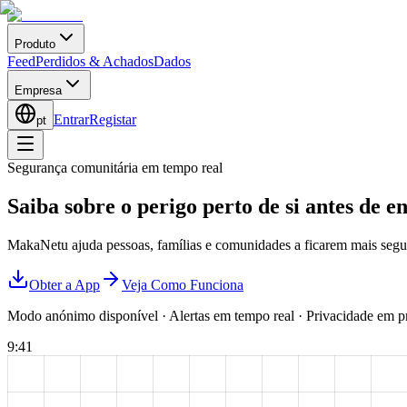
Produto
Feed
Perdidos & Achados
Dados
Empresa
Entrar
Registar
pt
Segurança comunitária em tempo real
Saiba sobre o perigo perto de si
antes de en
MakaNetu ajuda pessoas, famílias e comunidades a ficarem mais segur
Obter a App
Veja Como Funciona
Modo anónimo disponível
·
Alertas em tempo real
·
Privacidade em p
9:41